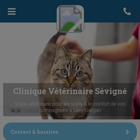
Open con
Page d'accueil de Clinique Sevi
Clinique Vétérinaire Sévigné
Votre vétérinaire pour les soins & le confort de vos
compagnons à Livry-Gargan
Contact & horaires